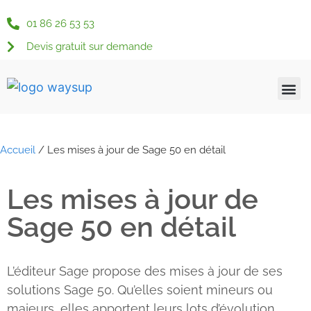
01 86 26 53 53
Devis gratuit sur demande
Qui somme
Nos s
Nos s
Nos 
Actu &
Espace c
Accueil
/
Les mises à jour de Sage 50 en détail
Les mises à jour de
Sage 50 en détail
L’éditeur Sage propose des mises à jour de ses
solutions Sage 50. Qu’elles soient mineurs ou
majeurs, elles apportent leurs lots d’évolution