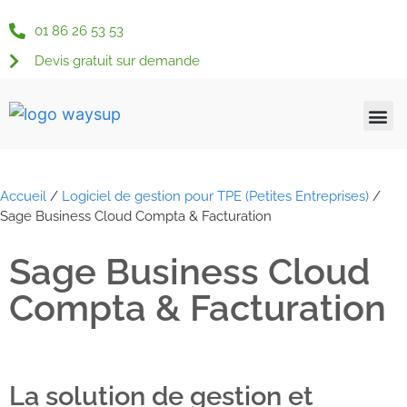
01 86 26 53 53
Devis gratuit sur demande
Qui somme
Nos s
Nos s
Nos 
Actu &
Espace c
Accueil
/
Logiciel de gestion pour TPE (Petites Entreprises)
/
Sage Business Cloud Compta & Facturation
Sage Business Cloud
Compta & Facturation
La solution de gestion et