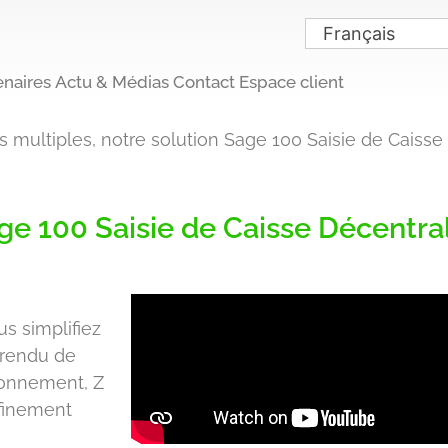
Français
enaires
Actu & Médias
Contact
Espace client
multiples, notre solution Sage 100 Saisie de Caisse
ge 100 Saisie de Caisse Décentral
s simplifiez
, rendu de
ionnement, Z
 finement