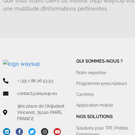
Que vous soyez client ou visiteur, l’App WaysUp vo
une multitude d’informations pertinentes.
QUI SOMMES-NOUS ?
Notre expertise
+ (33) 1 86 26 53 53
Programme prescripteurs
contact@waysup.eu
Carrières
Application mobile
3bis place de l'Adjudant
Vincenot, 75020 PARIS,
NOS SOLUTIONS
FRANCE
Solutions pour TPE (Petites
Entreprises)