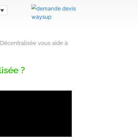
 Décentralisée vous aide à
isée ?