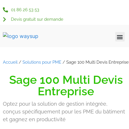
01 86 26 53 53
Devis gratuit sur demande
Qui somme
Nos s
Nos s
Nos 
Actu &
Espace c
Accueil
/
Solutions pour PME
/
Sage 100 Multi Devis Entreprise
Sage 100 Multi Devis
Entreprise
Optez pour la solution de gestion intégrée,
conçus spécifiquement pour les PME du bâtiment
et gagnez en productivité