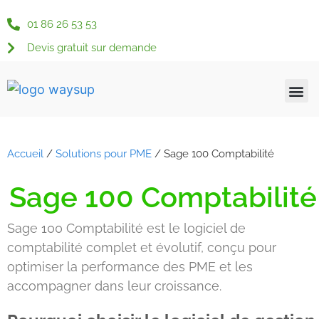
01 86 26 53 53
Devis gratuit sur demande
Qui somme
Nos s
Nos s
Nos 
Actu &
Espace c
Accueil
/
Solutions pour PME
/
Sage 100 Comptabilité
Sage 100 Comptabilité
Sage 100 Comptabilité est le logiciel de
comptabilité complet et évolutif, conçu pour
optimiser la performance des PME et les
accompagner dans leur croissance.