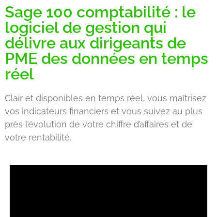
Sage 100 comptabilité : le
logiciel de gestion qui
délivre aux dirigeants de
PME des données en temps
réel
Clair et disponibles en temps réel, vous maîtrisez
vos indicateurs financiers et vous suivez au plus
près l’évolution de votre chiffre d’affaires et de
votre rentabilité.